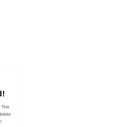
d!
 This
 delete
!